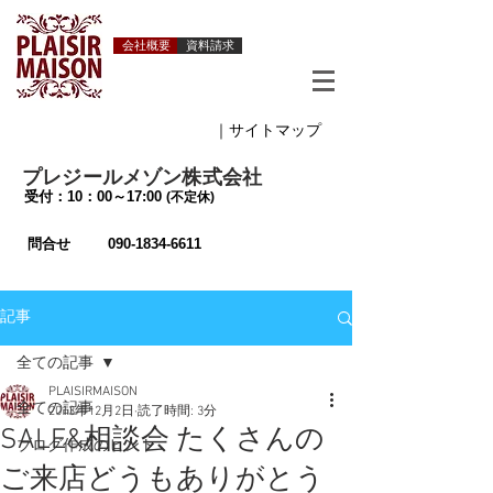
会社概要
資料請求
｜サイトマップ
プレジールメゾン株式会社
受付：10：00～17:00
(不定休)
問合せ
090-1834-6611
記事
全ての記事
PLAISIRMAISON
全ての記事
2013年12月2日
読了時間: 3分
SALE&相談会 たくさんの
ブログ作成のヒント
ご来店どうもありがとう