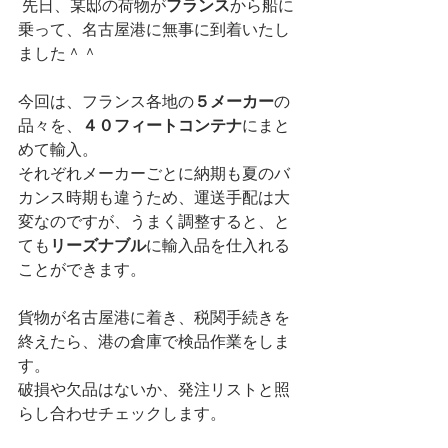
 先日、某邸の荷物が
フランス
から船に
乗って、名古屋港に無事に到着いたし
ました＾＾
今回は、フランス各地の
５メーカー
の
品々を、
４０フィートコンテナ
にまと
めて輸入。
それぞれメーカーごとに納期も夏のバ
カンス時期も違うため、運送手配は大
変なのですが、うまく調整すると、と
ても
リーズナブル
に輸入品を仕入れる
ことができます。
貨物が名古屋港に着き、税関手続きを
終えたら、港の倉庫で検品作業をしま
す。
破損や欠品はないか、発注リストと照
らし合わせチェックします。