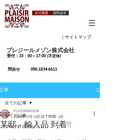
会社概要
資料請求
｜サイトマップ
プレジールメゾン株式会社
受付：10：00～17:00
(不定休)
問合せ
090-1834-6611
記事
全ての記事
PLAISIRMAISON
全ての記事
2013年10月16日
読了時間: 3分
某邸、輸入品 到着!!
ブログ作成のヒント