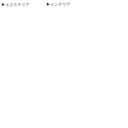
▶インテリア
▶エクステリア
▶住宅基本性能へのこだわり
▶鉄筋コンクリート造​
▶RC外断熱工法
RC外断熱工法の住宅性能
▶耐震性
▶耐火性
▶耐久性
▶外装材
▶遮音性
▶窓性能
▶住まいの特徴
▶どこにいても同じ室温
▶清潔な住まい
▶1人になれるゆとりの空間
▶間取りの可変性
▶住まいを楽しむ×アートな住まい
▶どこのリゾートホテルに行くよりも自邸が快適​