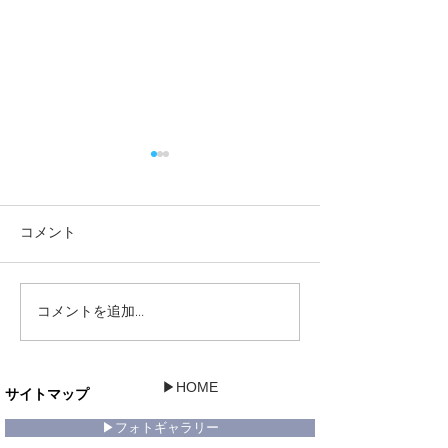
コメント
コメントを追加…
輸入住宅スタイルブック
【フランスの街
に掲載されました。
た分譲地】建物
ました②
▶HOME
サイトマップ
▶フォトギャラリー