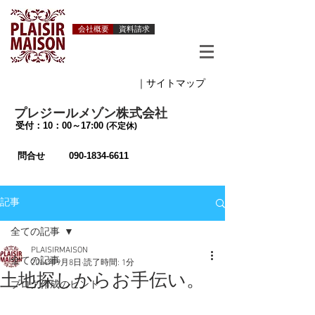
会社概要
資料請求
｜サイトマップ
プレジールメゾン株式会社
受付：10：00～17:00
(不定休)
問合せ
090-1834-6611
記事
全ての記事
PLAISIRMAISON
全ての記事
2014年9月8日
読了時間: 1分
土地探しからお手伝い。
ブログ作成のヒント