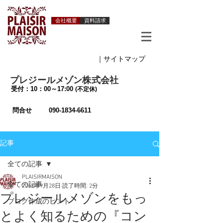
会社概要
資料請求
｜サイトマップ
プレジールメゾン株式会社
受付：10：00～17:00
(不定休)
問合せ
090-1834-6611
記事
全ての記事
PLAISIRMAISON
全ての記事
2013年9月28日
読了時間: 2分
プレジールメゾンをもっ
ブログ作成のヒント
とよく知るための『コン