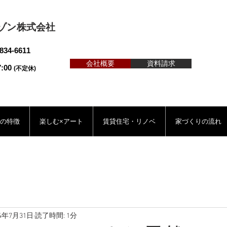
ゾン株式会社
4-6611
会社概要
資料請求
:00
(不定休)
の特徴
楽しむ×アート
賃貸住宅・リノベ
家づくりの流れ
14年7月31日
読了時間: 1分