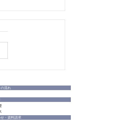
ランスの街を再現した分
】建物が完成しました②
りの流れ
要
要
ス
わせ・資料請求