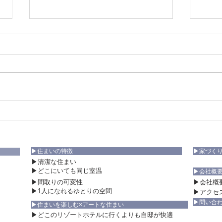
輸入住宅スタイルブックに掲
【フ
載されました。
譲地
▶住まいの特徴
▶家づく
▶清潔な住まい
▶どこにいても同じ室温
▶会社概
▶間取りの可変性
▶会社概
▶1人になれるゆとりの空間
▶アクセ
▶問い合
▶住まいを楽しむ×アートな住まい
▶どこのリゾートホテルに行くよりも自邸が快適​